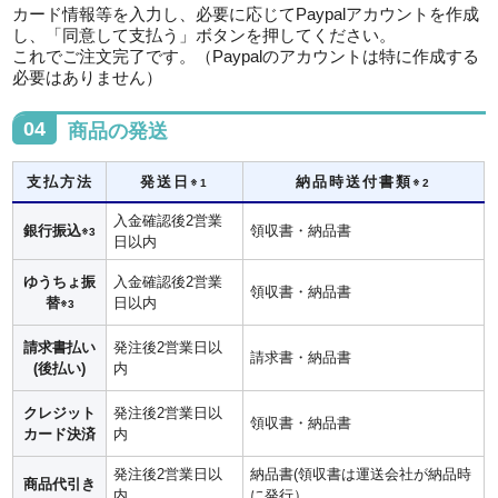
カード情報等を入力し、必要に応じてPaypalアカウントを作成
し、「同意して支払う」ボタンを押してください。
これでご注文完了です。（Paypalのアカウントは特に作成する
必要はありません）
04
商品の発送
支払方法
発送日
納品時送付書類
※1
※2
入金確認後2営業
銀行振込
領収書・納品書
※3
日以内
ゆうちょ振
入金確認後2営業
領収書・納品書
替
日以内
※3
請求書払い
発注後2営業日以
請求書・納品書
(後払い)
内
クレジット
発注後2営業日以
領収書・納品書
カード決済
内
発注後2営業日以
納品書(領収書は運送会社が納品時
商品代引き
内
に発行）