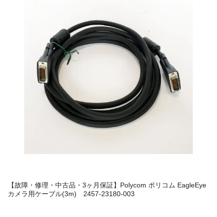
お役に立てたようでよかったです。今後も何かありましたらお気軽
に相談ください。（新田見）
株式会社K ご担当者J様 2017年03月ご購入
ご注文の商品はこちら
Cisco シスコ SX20シリ
ーズ用カメラTTC8-
02（掲載写真はTTC8-
05です）
【故障・修理・中古品・3ヶ月保証】Polycom ポリコム EagleEye
カメラ用ケーブル(3m) 2457-23180-003